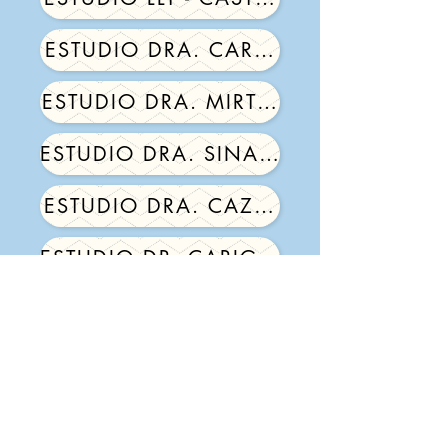
ESTUDIO DRA. CARLA MUNIENTE -
ESTUDIO DRA. MIRTA CAMPORA - CA
ESTUDIO DRA. SINATRA - MORON
ESTUDIO DRA. CAZENAVE - MONTE
ESTUDIO DR. CARIGNANO - EL PAL
ESTUDIO GB - C.A.B.A.
¿Más información?
Contáctanos
Estamos aquí para asisitirte.
Contáctanos por teléfono o mediante