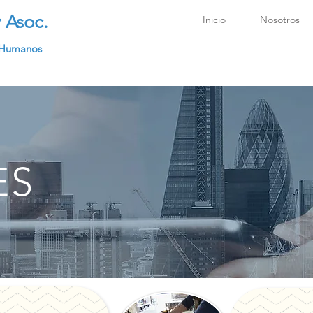
 Asoc.
Inicio
Nosotros
s Humanos
ES